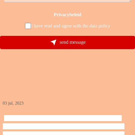
Privacybeleid
I have read and agree with the
data policy
send message
Waarom je een trouwfotograaf
vroeg moet boeken: 7 redenen
03 jul, 2023
Wanneer je aan het plannen bent voor je bruiloft, is 
het boeken van een trouwfotograaf vaak één van de 
laatste dingen op je lijstje. Maar misschien is het niet 