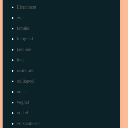
familie
fotograaf
keldonk
love
nistelrode
odiliapeel
uden
veghel
volkel
vorstenbosch
zeeland
zijtaart