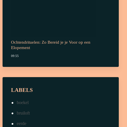
Ochtendrituelen: Zo Bereid je je Voor op een
Elopement
09:55
LABELS
boekel
bruiloft
eerde
Elopement
erp