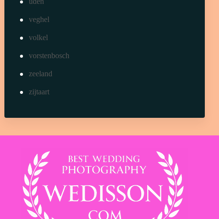
uden
veghel
volkel
vorstenbosch
zeeland
zijtaart