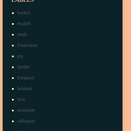
boekel
bruiloft
eerde
Elopement
erp
familie
fotograaf
keldonk
love
nistelrode
odiliapeel