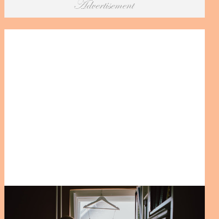
9. Een kampvuur. Als je in het voorjaar trouwt, 
overweeg dan een kampvuur. Het is een perfecte 
manier om de vreugde van de lente te vieren met je 
vrienden en familie.
Wat is jouw favoriete manier om een ​​voorjaarsbruiloft 
uniek te maken?