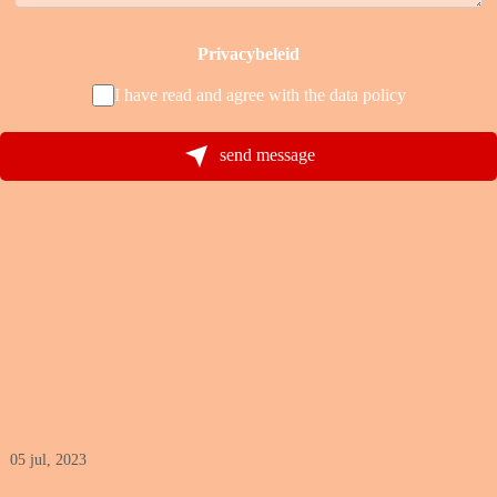
Privacybeleid
I have read and agree with the
data policy
send message
Hoe maak je een
voorjaarsbruiloft uniek? 9
manieren om je bruiloft te
vieren in het voorjaar
05 jul, 2023