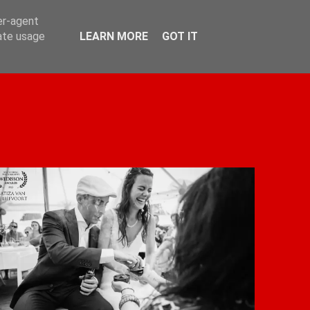
er-agent
rate usage
LEARN MORE
GOT IT