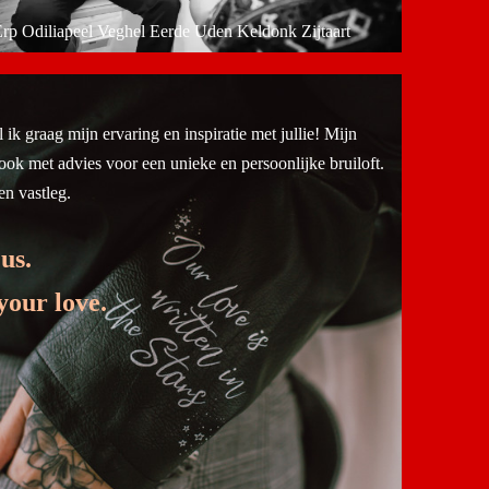
Erp Odiliapeel Veghel Eerde Uden Keldonk Zijtaart
 ik graag mijn ervaring en inspiratie met jullie! Mijn
ook met advies voor een unieke en persoonlijke bruiloft.
n vastleg.
us.
your love.