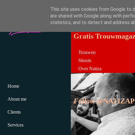
This site uses cookies from Google to de
are shared with Google along with perfo
statistics, and to detect and address a
Grat
Gratis Trouwmagaz
Trouwen
Shoots
Over Natiza
Blog
Contact
Home
About me
Follow
@NATIZA
Clients
Services