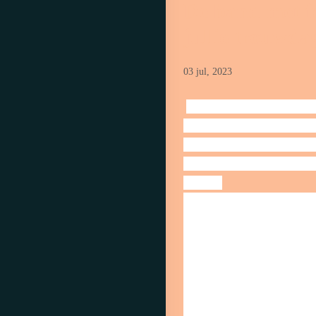
De band met f
jullie trouwdag
03 jul, 2023
On jullie trouwdag zal er
en vrienden zullen bijeen
trouwdag zal er ook een
Een goede band tussen b
belang.
Allereerst is het belangr
of zij zal jullie trouwju
momenten die zich tijdens