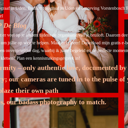
ograaf in Uden. Bruiloft fotograaf in Uden en omgeving Vorstenbosch 
el
P
De Blog
t er veel op je afkomt tijdens de organisatie van je bruiloft. Daarom deel
s om jullie op weg te helpen. Maar er is meer! Download mijn gratis e-b
onvergetelijke dag, waarbij ik jullie begeleid en de perfecte momente
n kletsen? Plan een kennismakingsgesprek in!
ormity – only authentic love, documented by 
y; our cameras are tuned in to the pulse of 
blaze their own path
es, our badass photography to match.