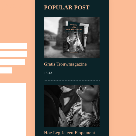
ijdens
POPULAR POST
lie familie 
. Op jullie 
e leggen. 
Gratis Trouwmagazine
tste 
13:43
eggen. Hij 
e 
at jullie 
Hoe Leg Je een Elopement