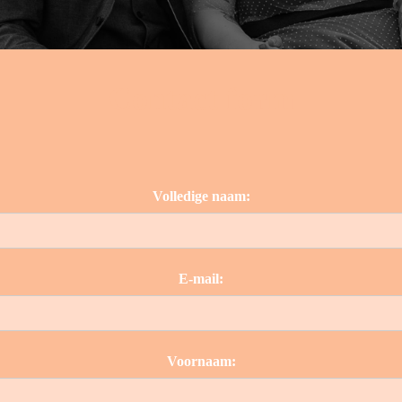
Contact form
Volledige naam:
E-mail:
Voornaam: