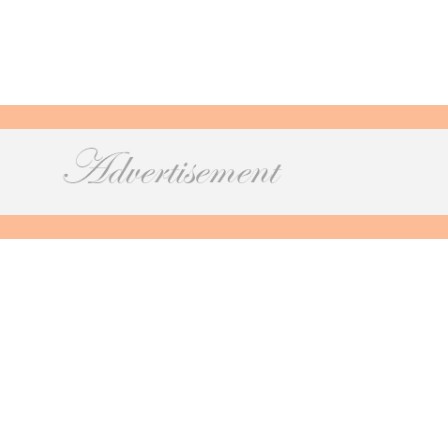
rouwen. Bespreek met je fotograaf wat je verwachtingen zij
e dag eruit gaat zien. Zo weet de fotograaf precies waar hij 
ij of zij moet vastleggen.
 een band met de fotograaf op te bouwen, zodat jullie elkaa
graaf over jullie verhaal, hoe jullie elkaar hebben ontmoet 
otograaf kan hierdoor beter begrijpen wat jullie belangrijk v
nnen houden tijdens het fotograferen. Een goede band met 