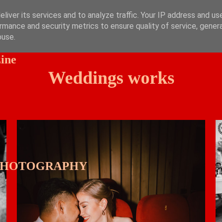
liver its services and to analyze traffic. Your IP address and us
rmance and security metrics to ensure quality of service, gene
buse.
is TROUWMAGAZINE
ine
Weddings works
PHOTOGRAPHY