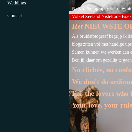
Weddings
Natiza Photography is trouwfot
Contact
Volkel Zeeland Nistelrode Boek
Het
NIEUWSTE O
Als bruidsfotograaf begrijp ik da
blogs zitten vol met handige tip
Samen kunnen we werken aan een 
Ben jij klaar om gezellig te gaa
No clichés, no conf
We don't do ordinar
For the lovers who 
Your love, your rul