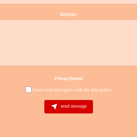
Bericht:
Privacybeleid
I have read and agree with the
data policy
send message