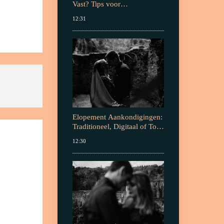
n en leg 
Vast? Tips voor
Onvergetelijke
12:31
of zij moet 
Herinneringen
Elopement Aankondigingen:
Traditioneel, Digitaal of Top
Secret?
12:30
r beter 
en waarom 
inden en 
de 